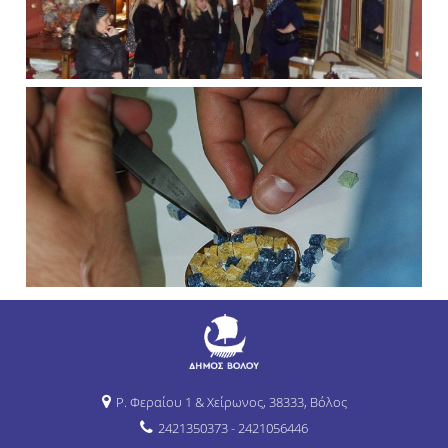
Ρ. Φεραίου 1 & Χείρωνος, 38333, Βόλος
2421350373 - 2421056446